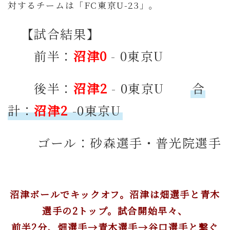
対するチームは「FC東京U-23」。
【試合結果】
前半：
沼津0
- 0東京U
後半：
沼津2
- 0東京U
合
計：
沼津2
-0東京U
ゴール：砂森選手・普光院選手
沼津ボールでキックオフ。沼津は畑選手と青木
選手の2トップ。試合開始早々、
前半2分、畑選手→青木選手→谷口選手と繋ぐ