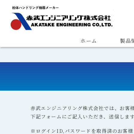
Quantitative Feeder
Measuring Device
Pneumatic Con
会長ご挨拶
会社概要
経営理念
ホーム
製品
赤武エンジニアリング株式会社では、お客
下記フォームにご記入いただき、送信しま
※ログインID,パスワードを取得済のお客様