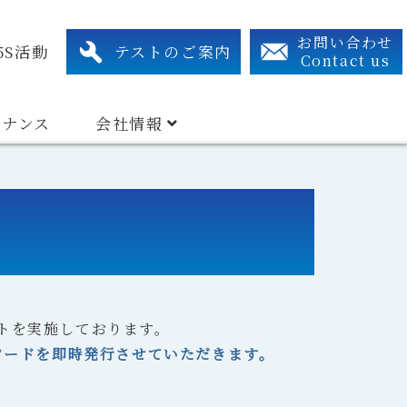
xtraction System
Related Device
Search By Industry Types
アクセス・連絡先
組織図
有資格者リスト
お問い合わせ
5S活動
テストのご案内
Contact us
テナンス
会社情報
トを実施しております。
スワードを即時発行させていただきます。