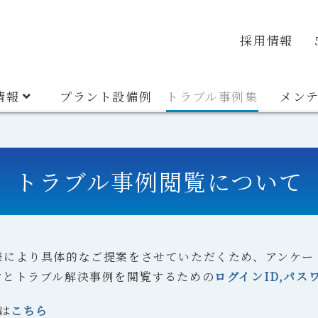
veyor
Container System
Discharger
Material E
品質・環境方針
安全衛生方針
沿革
採用情報
情報
プラント設備例
トラブル事例集
メン
トラブル事例閲覧について
様により具体的なご提案をさせていただくため、アンケー
すとトラブル解決事例を閲覧するための
ログインID,パ
は
こちら