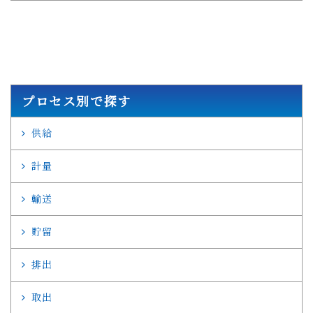
プロセス別で探す
供給
計量
輸送
貯留
排出
取出