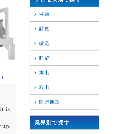
供給
計量
輸送
貯留
排出
d)
取出
関連機器
t is
業界別で探す
cup.