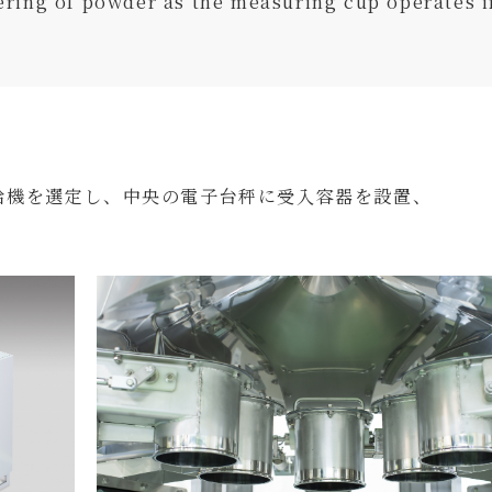
tering of powder as the measuring cup operates i
量装置の製作例
機を選定し、中央の電子台秤に受入容器を設置、