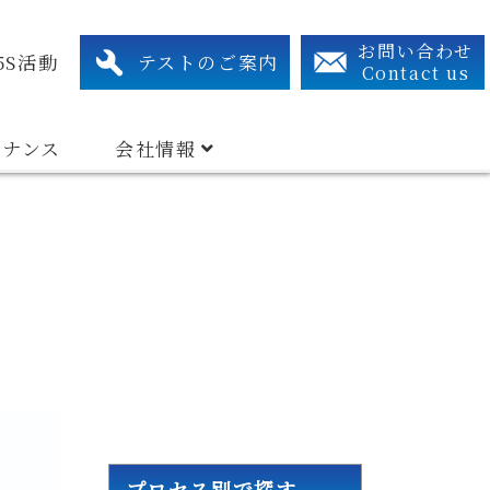
xtraction System
Related Device
Search By Industry Types
アクセス・連絡先
組織図
有資格者リスト
お問い合わせ
5S活動
テストのご案内
Contact us
テナンス
会社情報
プロセス別で探す