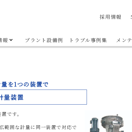
veyor
Container System
Discharger
Material E
品質・環境方針
安全衛生方針
沿革
採用情報
情報
プラント設備例
トラブル事例集
メン
の計量を1つの装置で
計量装置
装置です。
広範囲な計量に同一装置で
対応で