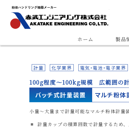
Quantitative Feeder
Measuring Device
Pneumatic Con
会長ご挨拶
会社概要
経営理念
ホーム
製品
計量
化学業界
電気・電池・電子業界
100g程度～100kg規模 広範囲
バッチ式計量装置
マルチ粉体
小量～大量まで計量可能なマルチ粉体計量
計量カップの積算回数で計量するため、