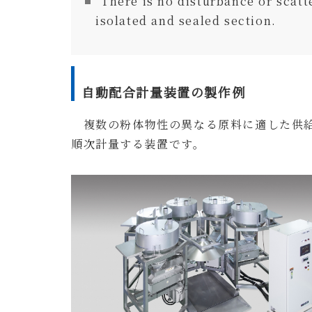
There is no disturbance or scat
isolated and sealed section.
自動配合計
複数の粉体物性の異なる原料に適した供給
順次計量する装置です。