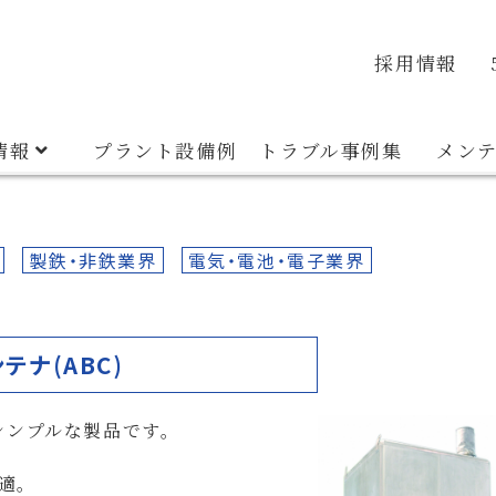
veyor
Container System
Discharger
Material E
品質・環境方針
安全衛生方針
沿革
採用情報
情報
プラント設備例
トラブル事例集
メン
製鉄・非鉄業界
電気・電池・電子業界
テナ(ABC)
シンプルな製品です。
適。