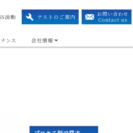
xtraction System
Related Device
Search By Industry Types
アクセス・連絡先
組織図
有資格者リスト
お問い合わせ
5S活動
テストのご案内
Contact us
テナンス
会社情報
プロセス別で探す