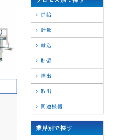
供給
計量
輸送
貯留
排出
取出
関連機器
業界別で探す