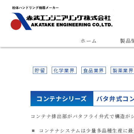
Quantitative Feeder
Measuring Device
Pneumatic Con
会長ご挨拶
会社概要
経営理念
ホーム
製品
貯留
化学業界
食品業界
製薬業界
コンテナシリーズ
バタ弁式コン
コンテナ排出部がバタフライ弁式で構造が
コンテナシステムは少量多品種生産に最