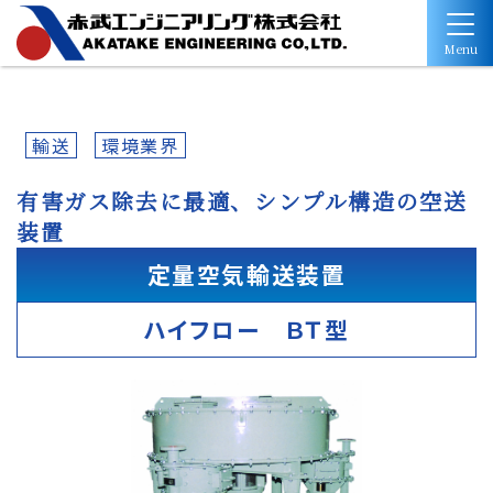
Menu
輸送
環境業界
有害ガス除去に最適、シンプル構造の空送
装置
定量空気輸送装置
ハイフロー ＢＴ型